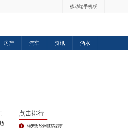
移动端手机版
房产
汽车
资讯
酒水
点击排行
门
趋
1
雄安财经网征稿启事