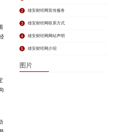
2
雄安财经网宣传服务
3
雄安财经网联系方式
围
4
雄安财经网网站声明
经
5
雄安财经网介绍
图片
定
向
助
是